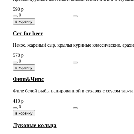
590
p
в корзину
Сет for beer
Начос, жареный сыр, крылья куриные классические, арахи
570
p
в корзину
Фиш&Чипс
Филе белой рыбы панированной в сухарях с соусом тар-та
410
p
в корзину
Луковые кольца