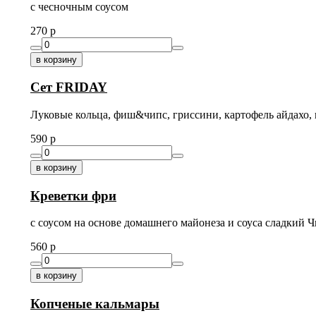
с чесночным соусом
270
p
в корзину
Сет FRIDAY
Луковые кольца, фиш&чипс, гриссини, картофель айдахо, н
590
p
в корзину
Креветки фри
с соусом на основе домашнего майонеза и соуса сладкий 
560
p
в корзину
Копченые кальмары