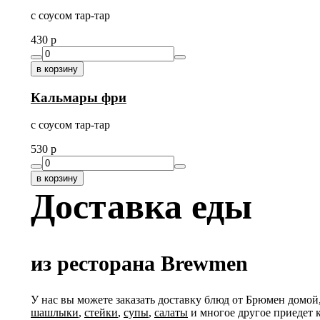
с соусом тар-тар
430
p
в корзину
Кальмары фри
с соусом тар-тар
530
p
в корзину
Доставка еды
из ресторана Brewmen
У нас вы можете заказать доставку блюд от Брюмен домой
шашлыки
,
стейки
,
супы
,
салаты
и многое другое приедет 