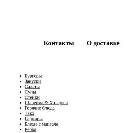
Контакты
О доставке
Бургеры
Закуски
Салаты
Супы
Стейки
Шаверма & Хот-доги
Горячие блюда
Тако
Гарниры
Блюда с мангала
Ребра