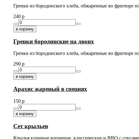
Гренки из бородинского хлеба, обжаренные во фритюре 
240
p
в корзину
Гренки бородинские на двоих
Гренки из бородинского хлеба, обжаренные во фритюре 
290
p
в корзину
Арахис жареный в специях
150
p
в корзину
Сет крыльев
Крылья куриные копченые, классические и BBQ с соусам