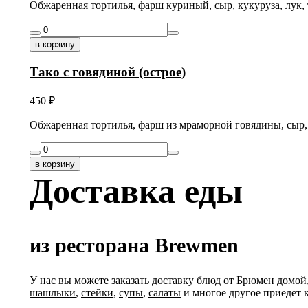
Обжаренная тортилья, фарш куриный, сыр, кукуруза, лук,
в корзину
Тако с говядиной (острое)
450
₽
Обжаренная тортилья, фарш из мраморной говядины, сыр, 
в корзину
Доставка еды
из ресторана Brewmen
У нас вы можете заказать доставку блюд от Брюмен домой
шашлыки
,
стейки
,
супы
,
салаты
и многое другое приедет 