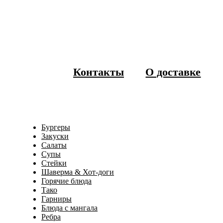
Контакты
О доставке
Бургеры
Закуски
Салаты
Супы
Стейки
Шаверма & Хот-доги
Горячие блюда
Тако
Гарниры
Блюда с мангала
Ребра